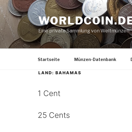
Zum
Inhalt
WORLDCOIN.D
springen
Eine private Sammlung von Weltmünzen
Startseite
Münzen-Datenbank
LAND:
BAHAMAS
1 Cent
25 Cents