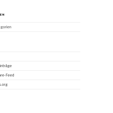
IEN
egorien
inträge
re-Feed
.org