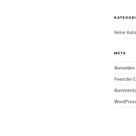
KATEGOR
Keine Kat
META
Anmelden
Feed der E
Kommenta
WordPress