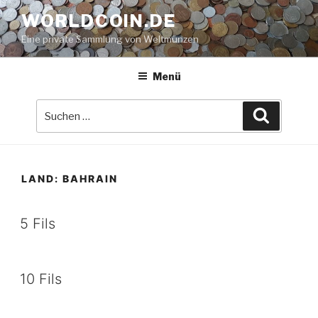
Zum
WORLDCOIN.DE
Inhalt
Eine private Sammlung von Weltmünzen
springen
Menü
Suche
Suchen
nach:
LAND:
BAHRAIN
5 Fils
10 Fils