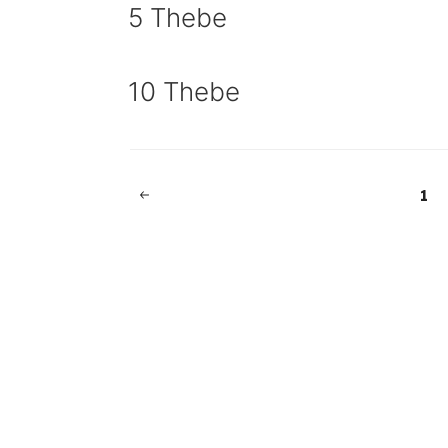
5 Thebe
10 Thebe
Beitragsnavigation
Vorherige
Sei
1
Seite