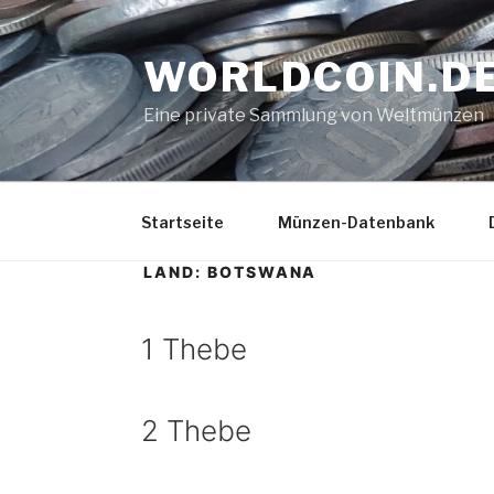
Zum
Inhalt
WORLDCOIN.D
springen
Eine private Sammlung von Weltmünzen
Startseite
Münzen-Datenbank
LAND:
BOTSWANA
1 Thebe
2 Thebe