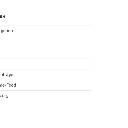
IEN
egorien
inträge
re-Feed
.org