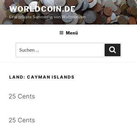
Zum
WORLDCOIN.DE
Inhalt
Eine private Sammlung von Weltmünzen
springen
Menü
Suche
Suchen
nach:
LAND:
CAYMAN ISLANDS
25 Cents
25 Cents