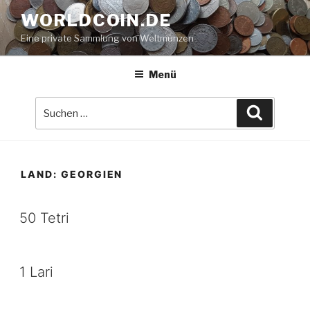
Zum
WORLDCOIN.DE
Inhalt
Eine private Sammlung von Weltmünzen
springen
Menü
Suche
Suchen
nach:
LAND:
GEORGIEN
50 Tetri
1 Lari