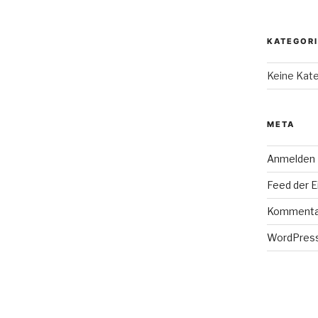
KATEGOR
Keine Kat
META
Anmelden
Feed der E
Kommenta
WordPress