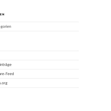
IEN
egorien
inträge
re-Feed
.org