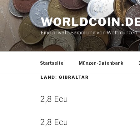
Zum
Inhalt
WORLDCOIN.D
springen
Eine private Sammlung von Weltmünzen
Startseite
Münzen-Datenbank
LAND:
GIBRALTAR
2,8 Ecu
2,8 Ecu