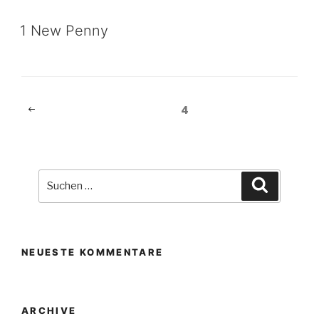
1 New Penny
Beitragsnavigation
Vorherige
Seite
4
Seite
Suche
Suchen
nach:
NEUESTE KOMMENTARE
ARCHIVE