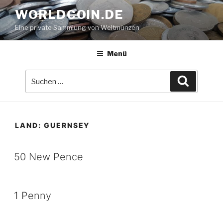
Zum
WORLDCOIN.DE
Inhalt
Eine private Sammlung von Weltmünzen
springen
Menü
Suche
Suchen
nach:
LAND:
GUERNSEY
50 New Pence
1 Penny