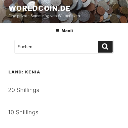
Zum
WORLDCOIN.DE
Inhalt
Eine private Sammlung von Weltmünzen
springen
Menü
Suche
Suchen
nach:
LAND:
KENIA
20 Shillings
10 Shillings