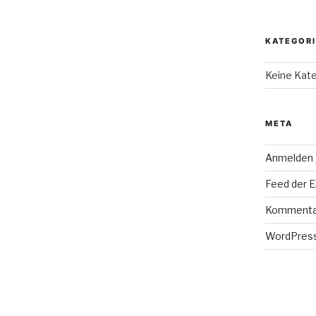
KATEGOR
Keine Kat
META
Anmelden
Feed der E
Kommenta
WordPress