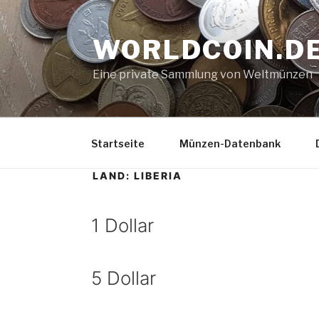
Zum
Inhalt
WORLDCOIN.D
springen
Eine private Sammlung von Weltmünzen
Startseite
Münzen-Datenbank
LAND:
LIBERIA
1 Dollar
5 Dollar