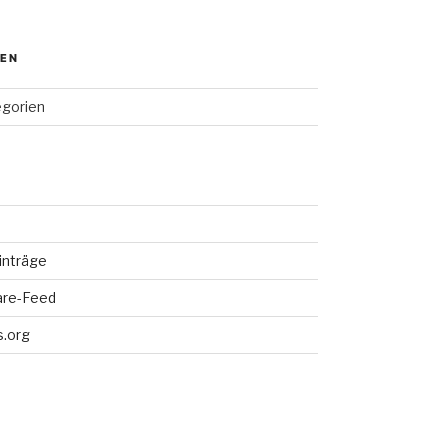
IEN
egorien
inträge
re-Feed
.org