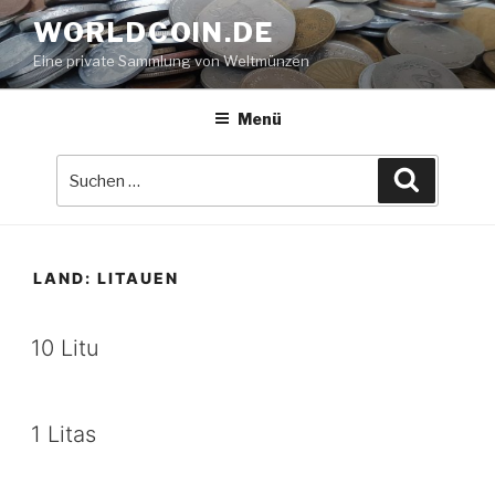
Zum
WORLDCOIN.DE
Inhalt
Eine private Sammlung von Weltmünzen
springen
Menü
Suche
Suchen
nach:
LAND:
LITAUEN
10 Litu
1 Litas