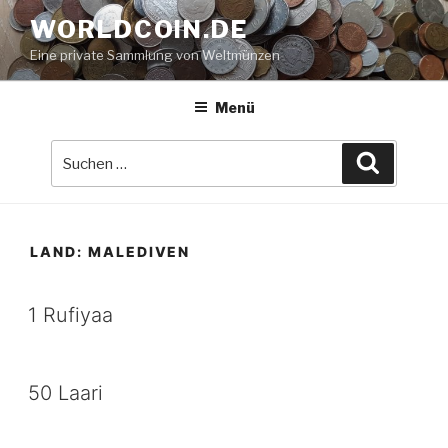
Zum
WORLDCOIN.DE
Inhalt
Eine private Sammlung von Weltmünzen
springen
Menü
Suche
Suchen
nach:
LAND:
MALEDIVEN
1 Rufiyaa
50 Laari