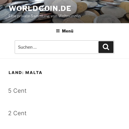
Zum
WORLDCOIN.DE
Inhalt
Eine private Sammlung von Weltmünzen
springen
Menü
Suche
Suchen
nach:
LAND:
MALTA
5 Cent
2 Cent