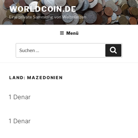
Zum
WORLDCOIN.DE
Inhalt
Eine private Sammlung von Weltmünzen
springen
Menü
Suche
Suchen
nach:
LAND:
MAZEDONIEN
1 Denar
1 Denar