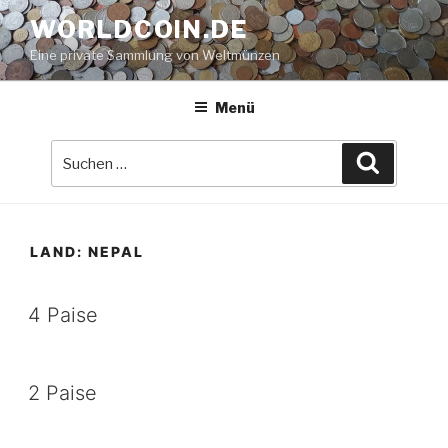
Zum
WORLDCOIN.DE
Inhalt
Eine private Sammlung von Weltmünzen
springen
Menü
Suche
Suchen
nach:
LAND:
NEPAL
4 Paise
2 Paise