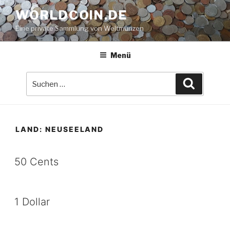
Zum
WORLDCOIN.DE
Inhalt
Eine private Sammlung von Weltmünzen
springen
Menü
Suche
Suchen
nach:
LAND:
NEUSEELAND
50 Cents
1 Dollar