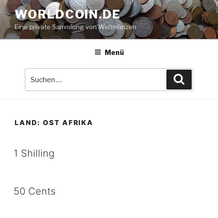
Zum
WORLDCOIN.DE
Inhalt
Eine private Sammlung von Weltmünzen
springen
Menü
Suche
Suchen
nach:
LAND:
OST AFRIKA
1 Shilling
50 Cents