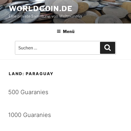
Zum
WORLDCOIN.DE
Inhalt
Eine private Sammlung von Weltmünzen
springen
Menü
Suche
Suchen
nach:
LAND:
PARAGUAY
500 Guaranies
1000 Guaranies