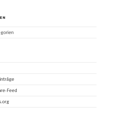
IEN
egorien
inträge
re-Feed
.org