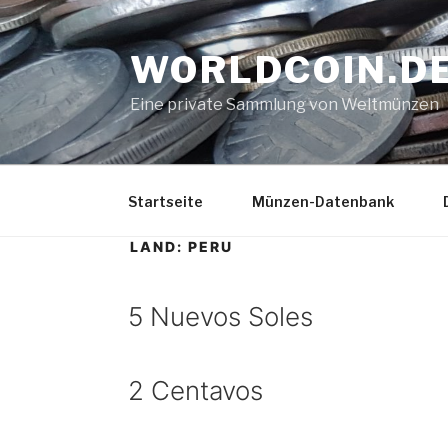
Zum
Inhalt
WORLDCOIN.D
springen
Eine private Sammlung von Weltmünzen
Startseite
Münzen-Datenbank
LAND:
PERU
5 Nuevos Soles
2 Centavos