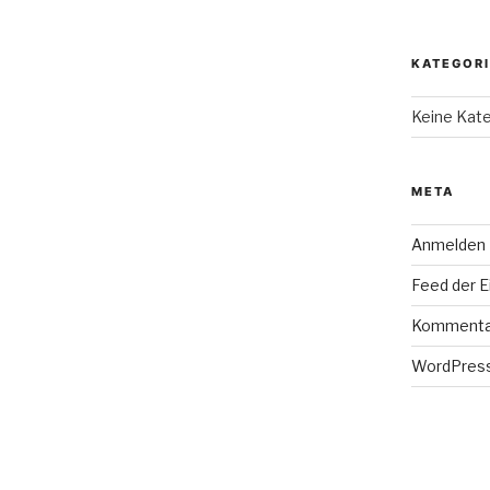
KATEGOR
Keine Kat
META
Anmelden
Feed der E
Kommenta
WordPress