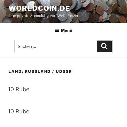
Zum
WORLDCOIN.DE
Inhalt
Eine private Sammlung von Weltmünzen
springen
Menü
Suche
Suchen
nach:
LAND:
RUSSLAND / UDSSR
10 Rubel
10 Rubel