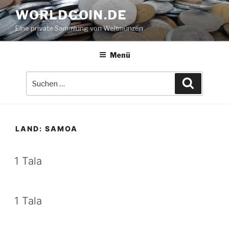
Zum
WORLDCOIN.DE
Inhalt
Eine private Sammlung von Weltmünzen
springen
Menü
Suche
Suchen
nach:
LAND:
SAMOA
1 Tala
1 Tala