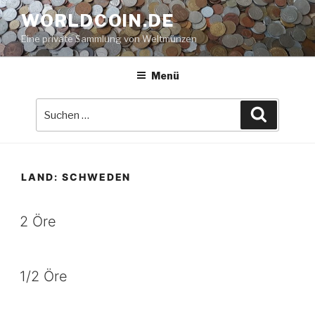
Zum
WORLDCOIN.DE
Inhalt
Eine private Sammlung von Weltmünzen
springen
Menü
Suche
Suchen
nach:
LAND:
SCHWEDEN
2 Öre
1/2 Öre