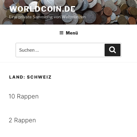
Zum
WORLDCOIN.DE
Inhalt
Eine private Sammlung von Weltmünzen
springen
Menü
Suche
Suchen
nach:
LAND:
SCHWEIZ
10 Rappen
2 Rappen