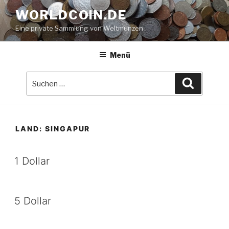
Zum
WORLDCOIN.DE
Inhalt
Eine private Sammlung von Weltmünzen
springen
Menü
Suche
Suchen
nach:
LAND:
SINGAPUR
1 Dollar
5 Dollar