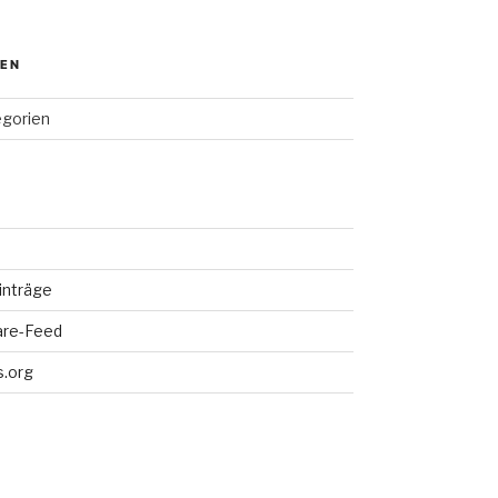
IEN
egorien
inträge
re-Feed
.org