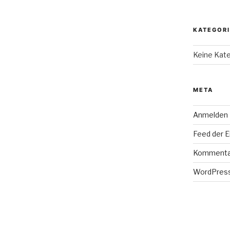
KATEGOR
Keine Kat
META
Anmelden
Feed der E
Kommenta
WordPress