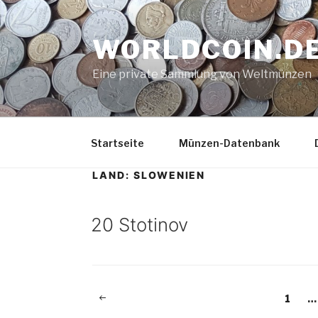
Zum
Inhalt
WORLDCOIN.D
springen
Eine private Sammlung von Weltmünzen
Startseite
Münzen-Datenbank
LAND:
SLOWENIEN
20 Stotinov
Beitragsnavigation
Vorherige
Seite
1
…
Seite