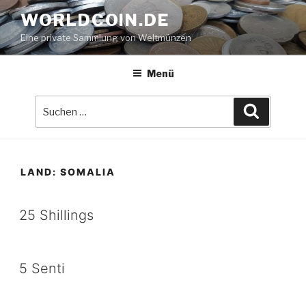
Zum
WORLDCOIN.DE
Inhalt
Eine private Sammlung von Weltmünzen
springen
Menü
Suche
Suchen
nach:
LAND:
SOMALIA
25 Shillings
5 Senti