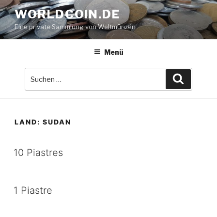
Zum
WORLDCOIN.DE
Inhalt
Eine private Sammlung von Weltmünzen
springen
Menü
Suche
Suchen
nach:
LAND:
SUDAN
10 Piastres
1 Piastre