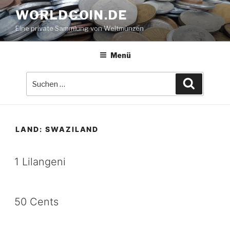
Zum
WORLDCOIN.DE
Inhalt
Eine private Sammlung von Weltmünzen
springen
Menü
Suche
Suchen
nach:
LAND:
SWAZILAND
1 Lilangeni
50 Cents