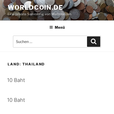
Zum
WORLDCOIN.DE
Inhalt
Eine private Sammlung von Weltmünzen
springen
Menü
Suche
Suchen
nach:
LAND:
THAILAND
10 Baht
10 Baht