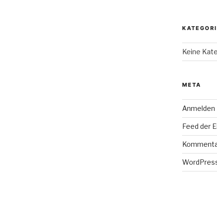
KATEGOR
Keine Kat
META
Anmelden
Feed der E
Kommenta
WordPress