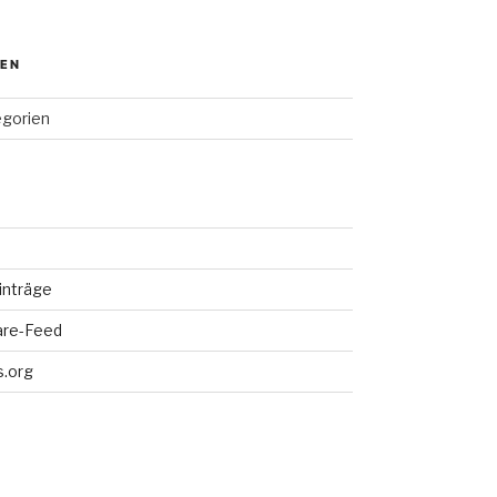
IEN
egorien
inträge
re-Feed
.org