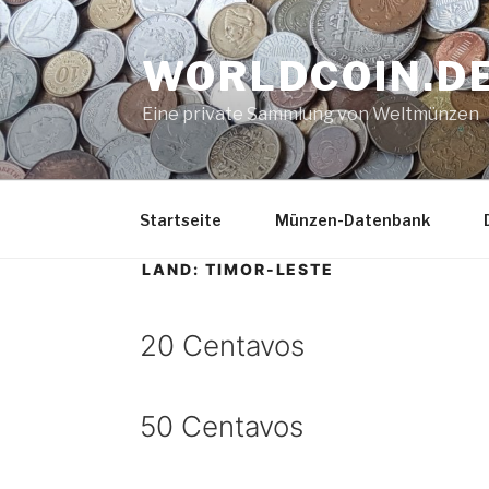
Zum
Inhalt
WORLDCOIN.D
springen
Eine private Sammlung von Weltmünzen
Startseite
Münzen-Datenbank
LAND:
TIMOR-LESTE
20 Centavos
50 Centavos