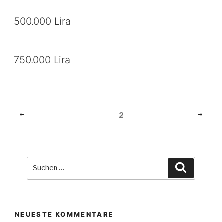
500.000 Lira
750.000 Lira
Beitragsnavigation
Vorherige
Nächst
Seite
2
Seite
Seite
Suche
Suchen
nach:
NEUESTE KOMMENTARE