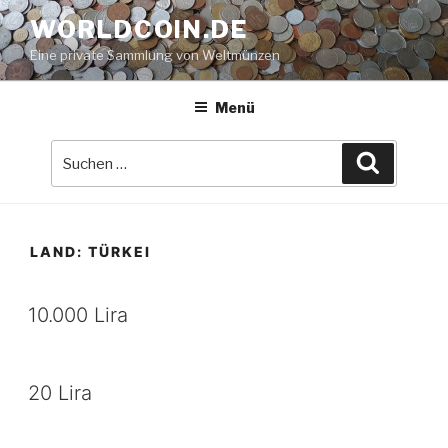
Zum
WORLDCOIN.DE
Inhalt
Eine private Sammlung von Weltmünzen
springen
Menü
Suche
Suchen
nach:
LAND:
TÜRKEI
10.000 Lira
20 Lira