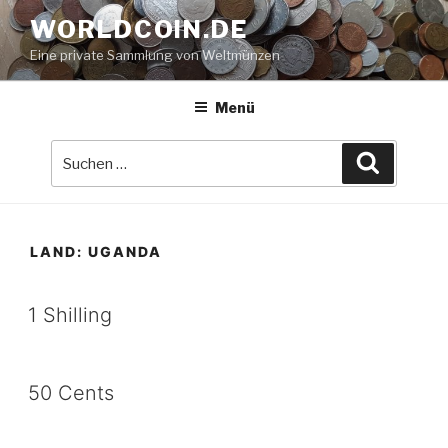
Zum
WORLDCOIN.DE
Inhalt
Eine private Sammlung von Weltmünzen
springen
Menü
Suche
Suchen
nach:
LAND:
UGANDA
1 Shilling
50 Cents