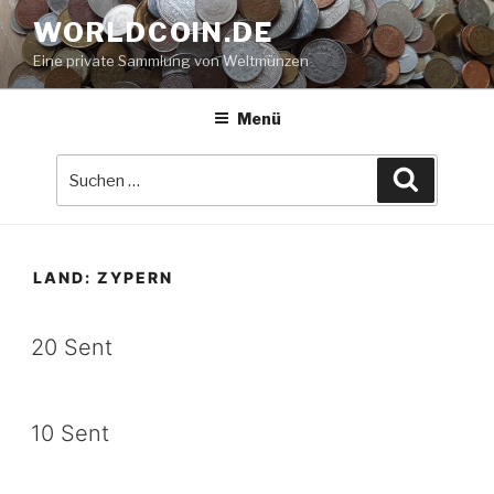
Zum
WORLDCOIN.DE
Inhalt
Eine private Sammlung von Weltmünzen
springen
Menü
Suche
Suchen
nach:
LAND:
ZYPERN
20 Sent
10 Sent