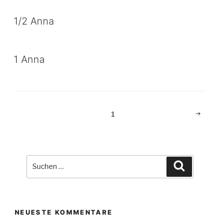
1/2 Anna
1 Anna
Beitragsnavigation
Nächst
Seite
1
Seite
Suche
Suchen
nach:
NEUESTE KOMMENTARE