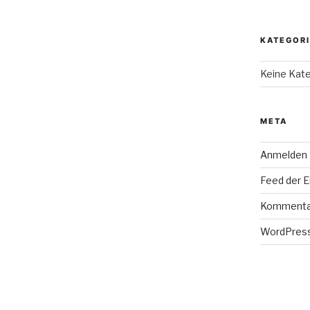
KATEGOR
Keine Kat
META
Anmelden
Feed der E
Kommenta
WordPress