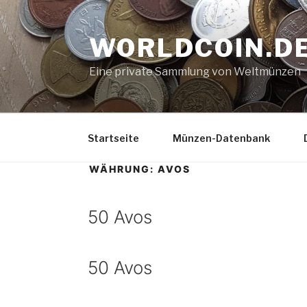
Zum
Inhalt
WORLDCOIN.D
springen
Eine private Sammlung von Weltmünzen
Startseite
Münzen-Datenbank
WÄHRUNG:
AVOS
50 Avos
50 Avos