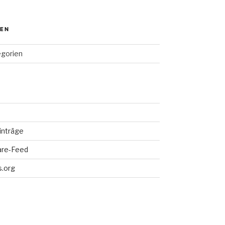
IEN
egorien
inträge
re-Feed
.org