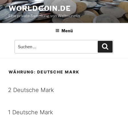
Zum
WORLDCOIN.DE
Inhalt
Eine private Sammlung von Weltmünzen
springen
Menü
Suche
Suchen
nach:
WÄHRUNG:
DEUTSCHE MARK
2 Deutsche Mark
1 Deutsche Mark