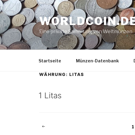
Zum
Inhalt
WORLDCOIN.D
springen
Eine private Sammlung von Weltmünzen
Startseite
Münzen-Datenbank
WÄHRUNG:
LITAS
1 Litas
Beitragsnavigation
Vorherige
S
1
Seite