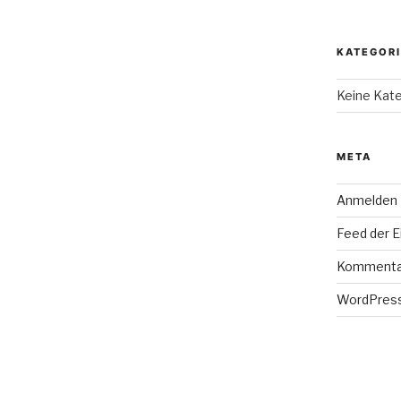
KATEGOR
Keine Kat
META
Anmelden
Feed der E
Kommenta
WordPress