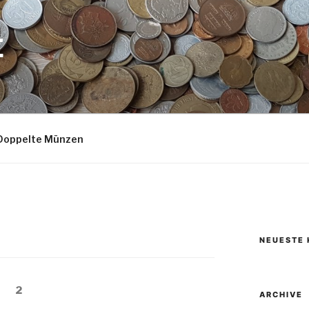
E
Doppelte Münzen
NEUESTE
eite
Seite
2
ARCHIVE