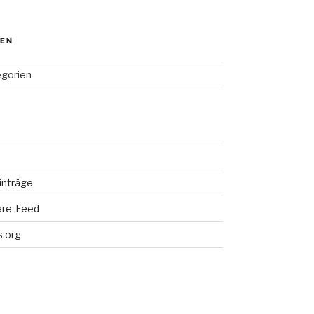
IEN
egorien
inträge
re-Feed
.org