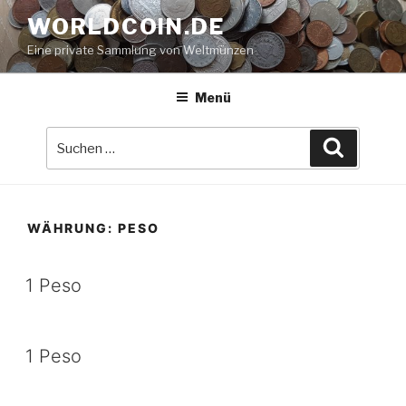
Zum
WORLDCOIN.DE
Inhalt
Eine private Sammlung von Weltmünzen
springen
Menü
Suche
Suchen
nach:
WÄHRUNG:
PESO
1 Peso
1 Peso