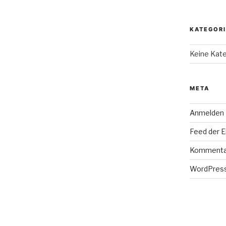
KATEGOR
Keine Kat
META
Anmelden
Feed der E
Kommenta
WordPress