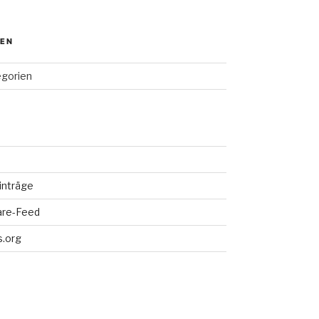
IEN
egorien
inträge
re-Feed
.org