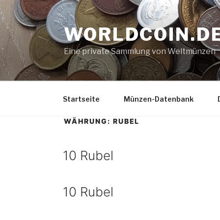
Zum
Inhalt
WORLDCOIN.D
springen
Eine private Sammlung von Weltmünzen
Startseite
Münzen-Datenbank
WÄHRUNG:
RUBEL
10 Rubel
10 Rubel