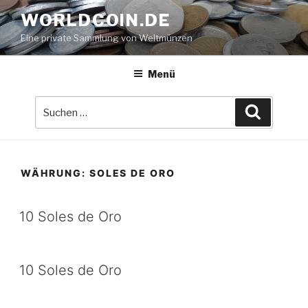
Zum
WORLDCOIN.DE
Inhalt
Eine private Sammlung von Weltmünzen
springen
Menü
Suche
Suchen
nach:
WÄHRUNG:
SOLES DE ORO
10 Soles de Oro
10 Soles de Oro