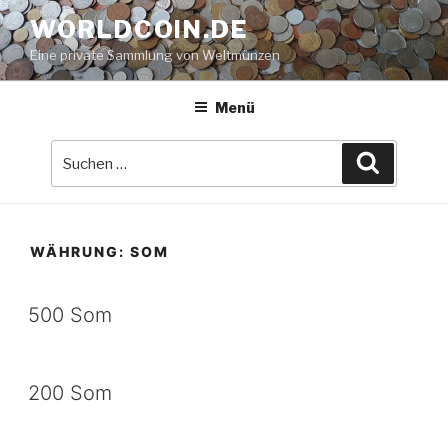
Zum
WORLDCOIN.DE
Inhalt
Eine private Sammlung von Weltmünzen
springen
Menü
Suche
Suchen
nach:
WÄHRUNG:
SOM
500 Som
200 Som