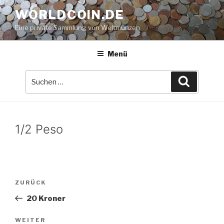
Zum
WORLDCOIN.DE
Inhalt
Eine private Sammlung von Weltmünzen
springen
Menü
Suche
Suchen
nach:
1/2 Peso
Beitrags-
Vorheriger
ZURÜCK
Navigation
Beitrag
20 Kroner
Nächster
WEITER