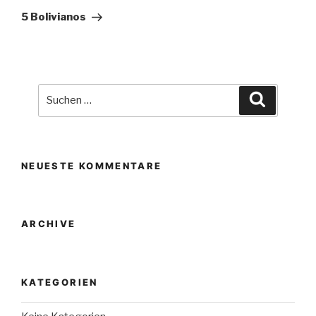
Beitrag
5 Bolivianos
Suche
Suchen
nach:
NEUESTE KOMMENTARE
ARCHIVE
KATEGORIEN