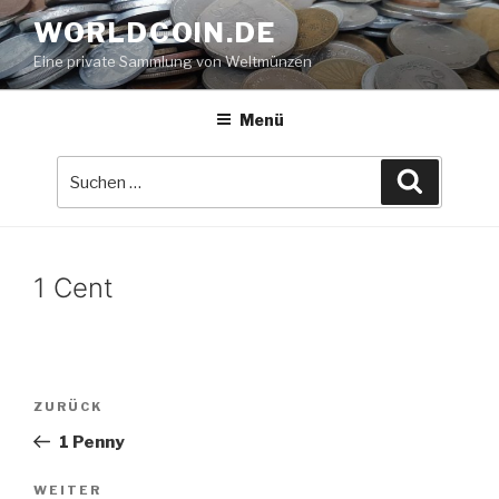
Zum
WORLDCOIN.DE
Inhalt
Eine private Sammlung von Weltmünzen
springen
Menü
Suche
Suchen
nach:
1 Cent
Beitrags-
Vorheriger
ZURÜCK
Navigation
Beitrag
1 Penny
Nächster
WEITER