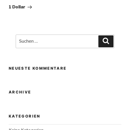
Beitrag
1 Dollar
Suche
Suchen
nach:
NEUESTE KOMMENTARE
ARCHIVE
KATEGORIEN