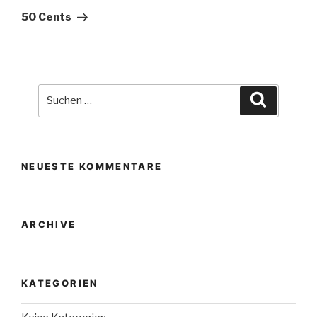
Beitrag
50 Cents
Suche
Suchen
nach:
NEUESTE KOMMENTARE
ARCHIVE
KATEGORIEN