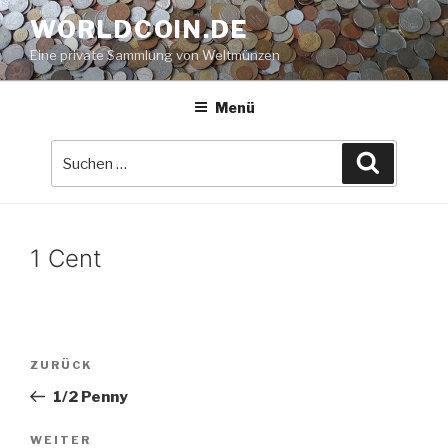
Zum
WORLDCOIN.DE
Inhalt
Eine private Sammlung von Weltmünzen
springen
Menü
Suche
Suchen
nach:
1 Cent
Beitrags-
Vorheriger
ZURÜCK
Navigation
Beitrag
1/2 Penny
Nächster
WEITER