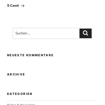
Beitrag
5 Cent
Suche
Suchen
nach:
NEUESTE KOMMENTARE
ARCHIVE
KATEGORIEN