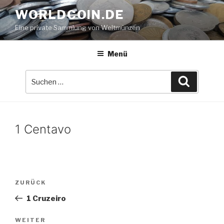
Zum
WORLDCOIN.DE
Inhalt
Eine private Sammlung von Weltmünzen
springen
Menü
Suche
Suchen
nach:
1 Centavo
Beitrags-
Vorheriger
ZURÜCK
Navigation
Beitrag
1 Cruzeiro
Nächster
WEITER