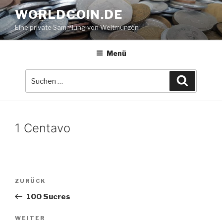
Zum
WORLDCOIN.DE
Inhalt
Eine private Sammlung von Weltmünzen
springen
Menü
Suche
Suchen
nach:
1 Centavo
Beitrags-
Vorheriger
ZURÜCK
Navigation
Beitrag
100 Sucres
Nächster
WEITER