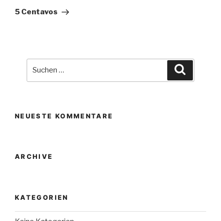
Beitrag
5 Centavos
Suche
Suchen
nach:
NEUESTE KOMMENTARE
ARCHIVE
KATEGORIEN