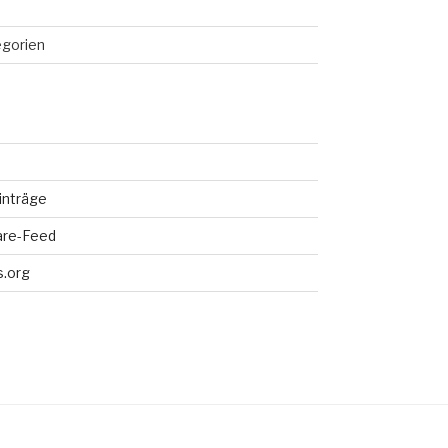
egorien
inträge
re-Feed
.org