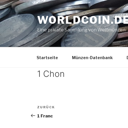
Zum
Inhalt
WORLDCOIN.D
springen
Eine private Sammlung von Weltmünzen
Startseite
Münzen-Datenbank
1 Chon
Beitrags-
Vorheriger
ZURÜCK
Navigation
Beitrag
1 Franc