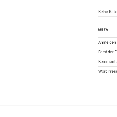
Keine Kat
META
Anmelden
Feed der E
Kommenta
WordPress