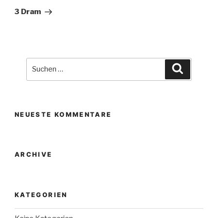
Beitrag
3 Dram
Suche
Suchen
nach:
NEUESTE KOMMENTARE
ARCHIVE
KATEGORIEN