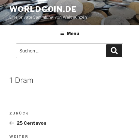
Zum
WORLDCOIN.DE
Inhalt
Eine private Sammlung von Weltmünzen
springen
Menü
Suche
Suchen
nach:
1 Dram
Beitrags-
Vorheriger
ZURÜCK
Navigation
Beitrag
25 Centavos
Nächster
WEITER