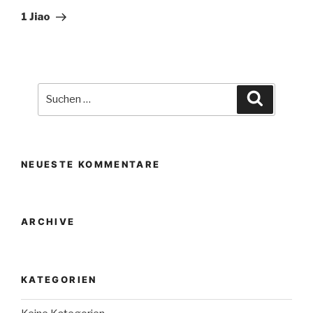
Beitrag
1 Jiao
Suche
Suchen
nach:
NEUESTE KOMMENTARE
ARCHIVE
KATEGORIEN